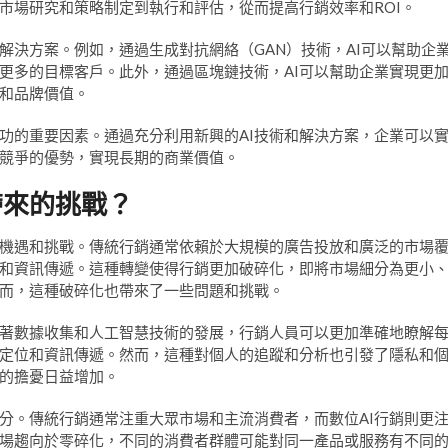
市場研究和策略制定到執行和評估，從而提高行銷效率和ROI。
解決方案。例如，通過生成對抗網絡（GAN）技術，AI可以幫助企
更多的目標客戶。此外，通過區塊鏈技術，AI可以幫助企業實現更
和品牌價值。
成功的重要因素。通過充分利用新興的AI技術和解決方案，企業可以
競爭的優勢，實現長期的商業價值。
帶來的挑戰？
的機遇和挑戰。傳統行銷通常依賴於大規模的廣告投放和廣泛的市場
位和資訊傳遞。這種轉變使得行銷更加破碎化，即將市場細分為更小
而，這種破碎化也帶來了一些問題和挑戰。
著數據收集和人工智慧技術的發展，行銷人員可以更加準確地瞭解
定位和資訊傳遞。然而，這種對個人的追蹤和分析也引發了隱私和
的擔憂日益增加。
分。傳統行銷通常注重大眾市場和主流消費者，而數位AI行銷則更
場趨向於零碎化，不同的消費者群體可能對同一產品或服務有不同