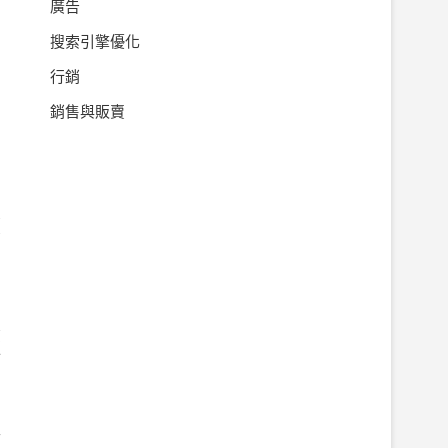
廣告
搜索引擎優化
。
行銷
銷售與販賣
的
需
銷
忠
更
平