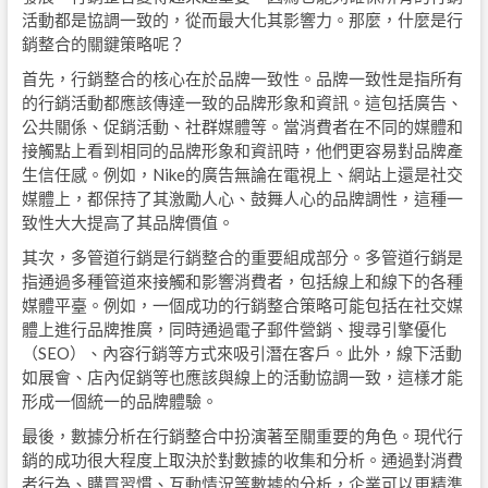
活動都是協調一致的，從而最大化其影響力。那麼，什麼是行
銷整合的關鍵策略呢？
首先，行銷整合的核心在於品牌一致性。品牌一致性是指所有
的行銷活動都應該傳達一致的品牌形象和資訊。這包括廣告、
公共關係、促銷活動、社群媒體等。當消費者在不同的媒體和
接觸點上看到相同的品牌形象和資訊時，他們更容易對品牌產
生信任感。例如，Nike的廣告無論在電視上、網站上還是社交
媒體上，都保持了其激勵人心、鼓舞人心的品牌調性，這種一
致性大大提高了其品牌價值。
其次，多管道行銷是行銷整合的重要組成部分。多管道行銷是
指通過多種管道來接觸和影響消費者，包括線上和線下的各種
媒體平臺。例如，一個成功的行銷整合策略可能包括在社交媒
體上進行品牌推廣，同時通過電子郵件營銷、搜尋引擎優化
（SEO）、內容行銷等方式來吸引潛在客戶。此外，線下活動
如展會、店內促銷等也應該與線上的活動協調一致，這樣才能
形成一個統一的品牌體驗。
最後，數據分析在行銷整合中扮演著至關重要的角色。現代行
銷的成功很大程度上取決於對數據的收集和分析。通過對消費
者行為、購買習慣、互動情況等數據的分析，企業可以更精準