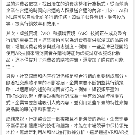
量的消費者數據，找出潛在的消費趨勢和行為模式，從而幫助
企業在合適的時間向合適的人群推送合適的內容。此外，AI和
ML還可以自動化許多行銷任務，如電子郵件營銷、廣告投放
等，提高行銷效率和效果。
其次，虛擬實境（VR）和擴增實境（AR）技術正在成為整合
行銷的重要工具。這些技術可以為消費者提供沉浸式的品牌體
驗，增加消費者的參與感和忠誠度。例如，一些品牌已經開始
使用AR技術來讓消費者在購物時能夠虛擬試穿衣服或化妝
品，這不僅提升了消費者的購物體驗，還增加了購買的可能
性。
最後，社交媒體和內容行銷仍將是整合行銷的重要組成部分。
隨著社交媒體平臺的不斷發展，企業需要不斷調整其行銷策
略，以適應新的趨勢和消費者行為。例如，短視頻平臺如
TikTok的興起，使得短視頻行銷成為一種有效的品牌推廣方
式。企業需要創建吸引人的內容，並利用這些平臺的特性來提
高品牌的曝光率和影響力。
總結來說，行銷整合是一個複雜且不斷演變的過程，企業需要
不斷學習和適應新的技術和趨勢，才能在市場競爭中保持領先
地位。無論是利用AI和ML進行數據分析，還是通過VR和AR提