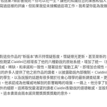
，包括第7條影響規則。你可以花一生，讓他的知識在您的業務和個人
寫過這樣的評論，但如果我從未接觸過這項工作，我希望你能為我
對這些作品的“新版本”表示持懷疑態度，懷疑燈光更新，甚至是新的
望.Cialdini已經增長了他的六種勸說的原始系統，增加了統一（
權威，稀缺，和承諾和一致性。隨著這些“電動工具”，即增加合規性
前的許多人提供了他之前作品的讀者，以披露勸說內部機制。 Cialdini
的學生，以及說服的話題有很多關於社會心理學的最新調查結果。
者組合。他承認成為他權威地解剖的影響戰略的吸盤。一路上，他分享了
細節，這將取悅最渴望的讀者.Cialdini對勸說的道德敏感，並股
。這本書是由兩本諾貝爾獎獎獎獎勵的意外。