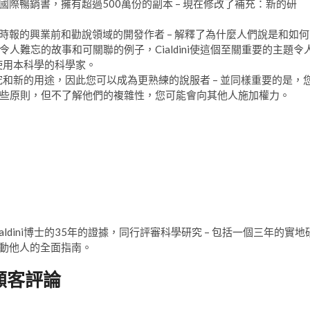
國際暢銷書，擁有超過500萬份的副本 – 現在修改了補充：新的研
約時報的興業前和勸說領域的開發作者 – 解釋了為什麼人們說是和如何
難忘的故事和可關聯的例子，Cialdini使這個至關重要的主題令
何使用本科學的科學家。
研究和新的用途，因此您可以成為更熟練的說服者 – 並同樣重要的是，
些原則，但不了解他們的複雜性，您可能會向其他人施加權力。
dini博士的35年的證據，同行評審科學研究 – 包括一個三年的實地
移動他人的全面指南。
顧客評論