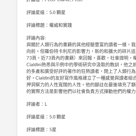
評論星級：5.0 顆星
評論標題：權威和實踐
評論內容:
與關於人類行為的書籍的其他經驗豐富的讀者一樣，我
向前。但羅伯特卡利尼的影響力，新的和擴大的碎片這些期
73頁，近73頁內的書籍）來回報，喜歡，社會證明，
Cialdini熟悉與示例中的學術研究中汲取的教訓，他之
的多產和廣受好評的著作的狂熱讀者，閉上了人類行為
好，Cialdini的友好寫作風格建立了一種感覺與讀
押洞察力的人性寬闊的人性。他的腳註在最後填充了額外的
的實際方法是影響他們以社會負責方式揮動他們的權力
評論者：L
評論星級：5.0 顆星
評論標題：5星