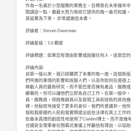
作為一名基於小型服務的業務主，目標是在未來幾年中
閱讀這一點，盡最大努力吸收它提供的每一盎司知識。
其設置為下來。 非常感謝這本書。
評論者：Steven Dworman
評論星級：5.0 顆星
評論標題：如果您有理由影響或說服任何人，這是您的
評論內容:
自第一版以來，我已經購買了本書的每一度。這個新版
們所做的事情的影響和說服人們，以及你如何在道德上
移動人員的最新研究，而不管您是否擁有產品，服務或
顯著的。你可以讓他們立即為自己工作。在第一版中，我們
員，服務員，保險推銷員以及發現工具和技術的其他幾
裡。他秘密地接受了更多的身份，我們所意識到，他所
我和我那樣的人民和我實際提出這些法律在其上工作的
些基本真理的創造性地使用了Cialdini博士，而不是幾
合國安全理事會在閉幕式會議上呼籲他有理由，以協助國際緊