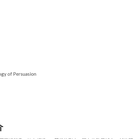
gy of Persuasion
介