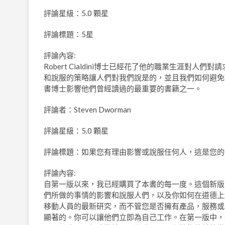
評論星級：5.0 顆星
評論標題：5星
評論內容:
Robert Cialdini博士已經花了他的職業生涯對
和說服的策略讓人們對我們說是的，並且我們如何避免被別人操縱。 W
書博士影響他們曾經讀過的最重要的書籍之一。
評論者：Steven Dworman
評論星級：5.0 顆星
評論標題：如果您有理由影響或說服任何人，這是您的
評論內容:
自第一版以來，我已經購買了本書的每一度。這個新版
們所做的事情的影響和說服人們，以及你如何在道德上
移動人員的最新研究，而不管您是否擁有產品，服務或
顯著的。你可以讓他們立即為自己工作。在第一版中，我們