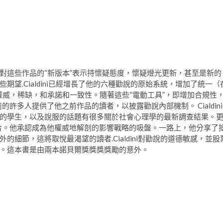
對這些作品的“新版本”表示持懷疑態度，懷疑燈光更新，甚至是新的
望.Cialdini已經增長了他的六種勸說的原始系統，增加了統一（
權威，稀缺，和承諾和一致性。隨著這些“電動工具”，即增加合規性
前的許多人提供了他之前作品的讀者，以披露勸說內部機制。 Cialdini
的學生，以及說服的話題有很多關於社會心理學的最新調查結果。
者組合。他承認成為他權威地解剖的影響戰略的吸盤。一路上，他分享了
細節，這將取悅最渴望的讀者.Cialdini對勸說的道德敏感，並股
。這本書是由兩本諾貝爾獎獎獎獎勵的意外。