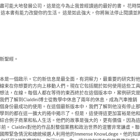
盡可能大地發展公司，這是迄今為止我曾經讀過的最好的書。 花時
 這本書有能力改變你的生活。 這是如此強大，你將無法停止閱讀並
新聖經。
本是一個啟示。它的新信息是最全面，有洞察力，最重要的研究對
線束在你想要的方向上移動人們。現在它包括關於如何使用這些工
想法，在線。每個人都在等待的東西終於在這個版本中，案例研究
了解到Cialdini博士從教學中休息了兩年的休息，成為汽車推銷
個身份最成功的使用。在這個最新版本中，我們了解到他沒有停止
學到的都在這一擴大的捲中揭示了。但是，這使得這更加富裕是他
綜合例子商業和私人生活。他們的故事是強大的，更有價值，因為
年前。 Cialdini對他的作品對整個業務和政治世界的混響非常謙虛。聯
急情況和總統候選人利用他的Immense KnowLdege。他的知