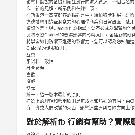
影響和勸說的基礎和瘋狂流行的進入資源 – 一個著名的
究，新的見解，新示例和在線申請。
在新版這一高度好客的暢銷書中，羅伯特卡利尼 – 紐
道德地應用這些洞察力的心理學商業和日常設置。使用令人
驚訝的是。與Cialdini作為指導，您不必成為學習如
您將學習Cialdini的普遍影響的影響原則，包括新的
將學會如何防禦不道德的影響力。您可以認為您知道這
Cialdini的說服原則：
互惠
承諾和一致性
社會證明
喜歡
權威
缺乏
統一，這一版本最新的原則
道德上的理解和應用原則是無成本和巧妙的容易。由Cial
究，導致人們改變的東西 – 影響這些原則在你方向上
對於解析fb 行銷有幫助？實際
評論者：Peter Clarke, Ph.D.