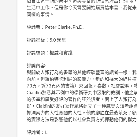
包含在這一新的捲中。這與豐富的新信息流量有50％
生活中工作。但是你今天需要開始購買這本書。我從未
同樣的事情。
評論者：Peter Clarke, Ph.D.
評論星級：5.0 顆星
評論標題：權威和實踐
評論內容:
與關於人類行為的書籍的其他經驗豐富的讀者一樣，我
向前。但羅伯特卡利尼的影響力，新的和擴大的碎片這些期
73頁，近73頁內的書籍）來回報，喜歡，社會證明，
Cialdini熟悉與示例中的學術研究中汲取的教訓，他之
的多產和廣受好評的著作的狂熱讀者，閉上了人類行為
好，Cialdini的友好寫作風格建立了一種感覺與讀
押洞察力的人性寬闊的人性。他的腳註在最後填充了額外的
的實際方法是影響他們以社會負責方式揮動他們的權力
評論者：L