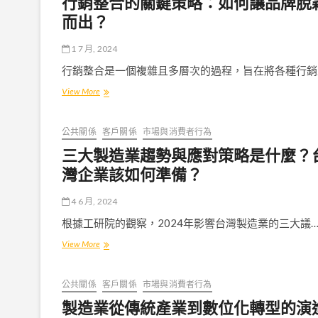
行銷整合的關鍵策略：如何讓品牌脫
而出？
1 7 月, 2024
行銷整合是一個複雜且多層次的過程，旨在將各種行銷
行
View More
銷
整
合
公共關係
客戶關係
市場與消費者行為
的
三大製造業趨勢與應對策略是什麼？
關
鍵
灣企業該如何準備？
策
略：
4 6 月, 2024
如
何
根據工研院的觀察，2024年影響台灣製造業的三大議
讓
三
View More
品
大
牌
製
脫
造
穎
公共關係
客戶關係
市場與消費者行為
業
而
製造業從傳統產業到數位化轉型的演
趨
出？