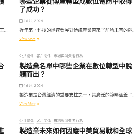
穎
哪些企業從傳產轉型成數位電商中取得
了成功？
4 6 月, 2024
工…
近年來，科技的迅速發展對傳統產業帶來了前所未有的挑
哪
View More
些
企
業
公共關係
客戶關係
市場與消費者行為
從
台
製造業名單中哪些企業在數位轉型中脫
傳
產
穎而出？
轉
型
4 6 月, 2024
成
數
…
製造業是台灣經濟的重要支柱之一，其廣泛的範疇涵蓋了
位
製
View More
電
造
商
業
中
名
取
公共關係
客戶關係
市場與消費者行為
單
得
進
製造業未來如何因應中美貿易戰和全球
中
了