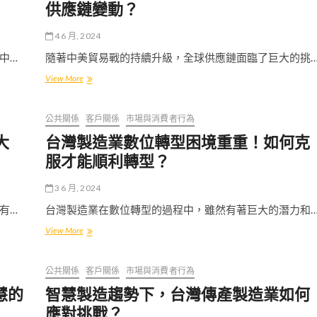
哪
成
供應鏈變動？
些
功？
企
4 6 月, 2024
業
在
中…
隨著中美貿易戰的持續升級，全球供應鏈面臨了巨大的挑
數
製
View More
位
造
轉
業
型
未
中
公共關係
客戶關係
市場與消費者行為
來
脫
大
台灣製造業數位轉型困境重重！如何克
如
穎
何
而
服才能順利轉型？
因
出？
應
3 6 月, 2024
中
美
有…
台灣製造業在數位轉型的過程中，雖然有著巨大的潛力和
貿
台
View More
易
灣
戰
製
和
造
全
公共關係
客戶關係
市場與消費者行為
業
球
慧的
智慧製造趨勢下，台灣傳產製造業如何
數
供
位
應
應對挑戰？