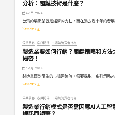
勢
分析：關鍵技術是什麼？
與
應
4 6 月, 2024
對
策
台灣的製造業曾是經濟的支柱，而在過去幾十年的發展
略
製
View More
是
造
什
業
麼？
從
台
公共關係
客戶關係
市場與消費者行為
傳
灣
製造業要如何行銷？關鍵策略和方法
統
企
產
業
揭密！
業
該
到
如
3 6 月, 2024
數
何
位
準
製造業面對陌生的市場通路時，需要採取一系列策略來
化
備？
製
View More
轉
造
型
業
的
要
演
公共關係
客戶關係
市場與消費者行為
如
進
製造業行銷模式是否需因應AI人工智
何
分
行
析：
崛起而調整？