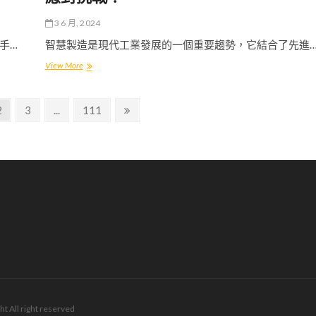
轉
鏈
型
變
3 6 月, 2024
困
動？
境
手…
智慧製造是現代工業發展的一個重要趨勢，它結合了先進
重
智
View More
重！
慧
如
製
何
造
克
Page
Page
Page
Next
2
3
...
111
趨
服
page
勢
才
下，
能
台
順
灣
利
傳
轉
產
型？
製
造
業
如
何
應
對
挑
戰？
ht All right reserved