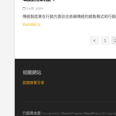
銷？
關
關
鍵
3 6 月, 2024
鍵
技
策
術
傳統製造業在行銷方面往往依賴傳統的銷售模式和行銷
略
是
製
View More
和
什
造
方
麼？
業
法
文
行
大
Previous
Page
1
銷
揭
page
章
模
密！
式
導
是
否
覽
需
因
相關網站
應
AI
民間商管分享
人
工
智
慧
的
崛
起
行銷黃金屋
| Designed by:
Theme Freesia
|
WordPress
| © Copyrig